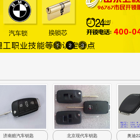
1
2
3
济南赔汽车钥匙
北京现代车钥匙
奥迪22