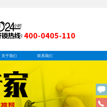
关于我们
联系我们