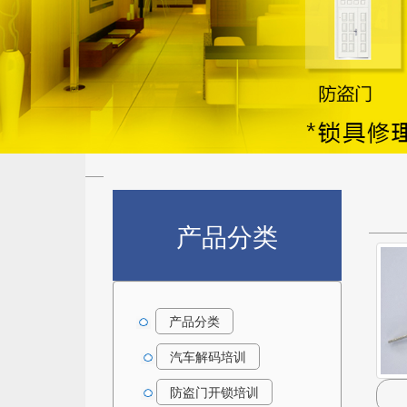
产品分类
产品分类
汽车解码培训
防盗门开锁培训