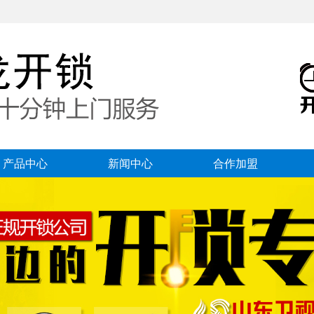
产品中心
新闻中心
合作加盟