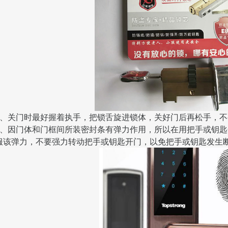
关门时最好握着执手，把锁舌旋进锁体，关好门后再松手，不
因门体和门框间所装密封条有弹力作用，所以在用把手或钥匙
服该弹力，不要强力转动把手或钥匙开门，以免把手或钥匙发生