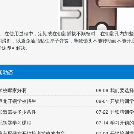
在使用过程中，定期或在钥匙插拔不顺畅时，在钥匙孔内加些
润滑剂，以避免油脂粘住弹子弹簧，导致锁头不能转动而不能开
粉沫即可解决。
闻动态
学校哪家好啊
08-06
我们要选择
巨龙开锁学校招生
08-01
开锁培训学
加盟需要多少条件
07-22
开锁培训学
配钥匙学习课程
07-14
学习开锁的
汽车配锁在开锁培训学校的内容
07-03
开锁培训学