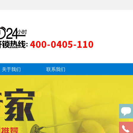
关于我们
联系我们